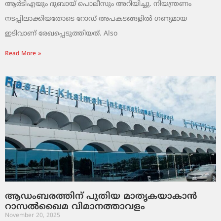
ആർടിഎയും ദുബായ് പൊലീസും അറിയിച്ചു. നിയന്ത്രണം
നടപ്പിലാക്കിയതോടെ റോഡ് അപകടങ്ങളിൽ ഗണ്യമായ
ഇടിവാണ് രേഖപ്പെടുത്തിയത്. Also
Read More »
ആഡംബരത്തിന് പുതിയ മാതൃകയാകാൻ
റാസൽഖൈമ വിമാനത്താവളം
November 20, 2025