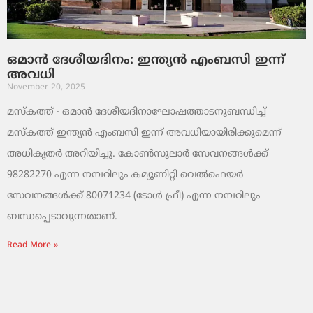
ഒമാൻ ദേശീയദിനം: ഇന്ത്യൻ എംബസി ഇന്ന്
അവധി
November 20, 2025
മസ്‌കത്ത് ∙ ഒമാൻ ദേശീയദിനാഘോഷത്താടനുബന്ധിച്ച്
മസ്‌കത്ത് ഇന്ത്യൻ എംബസി ഇന്ന് അവധിയായിരിക്കുമെന്ന്
അധികൃതർ അറിയിച്ചു. കോൺസുലാർ സേവനങ്ങൾക്ക്
98282270 എന്ന നമ്പറിലും കമ്യൂണിറ്റി വെൽഫെയർ
സേവനങ്ങൾക്ക് 80071234 (ടോൾ ഫ്രീ) എന്ന നമ്പറിലും
ബന്ധപ്പെടാവുന്നതാണ്.
Read More »