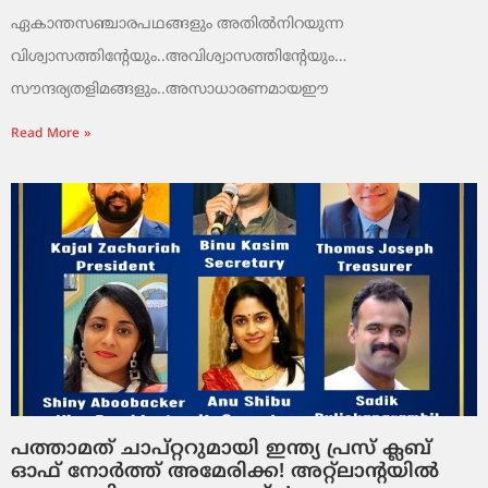
ഏകാന്തസഞ്ചാരപഥങ്ങളും അതില്‍നിറയുന്ന
വിശ്വാസത്തിന്റേയും..അവിശ്വാസത്തിന്റേയും…
സൗന്ദര്യതളിമങ്ങളും..അസാധാരണമായഈ
Read More »
പത്താമത് ചാപ്റ്ററുമായി ഇന്ത്യ പ്രസ് ക്ലബ്
ഓഫ് നോർത്ത് അമേരിക്ക! അറ്റ്ലാന്റയിൽ