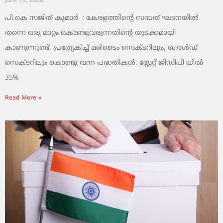
June 19, 2026
പി.കെ സജിത് കുമാര്‍ : കേരളത്തിന്റെ സമ്പത് ഘടനയിൽ
തന്നെ ഒരു മാറ്റം കൊണ്ടുവരുന്നതിന്റെ തുടക്കമായി
കാണുന്നുണ്ട്. പ്രത്യേകിച്ച് മരിടൈം സെക്ടറിലും, ഗോൾഡ്
സെക്ടറിലും കൊണ്ടു വന്ന പദ്ധതികൾ. സ്റ്റേറ്റ് ജിഡിപി യിൽ
35%
Read More »