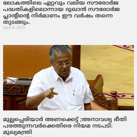
ലോകത്തിലെ ഏറ്റവും വലിയ സൗരോർജ
പദ്ധതികളിലൊന്നായ ദുഖാൻ സൗരോർജ
പ്ലാന്റിന്റെ നിർമാണം ഈ വർഷം തന്നെ
തുടങ്ങും.
April 8, 2025
മുല്ലപ്പെരിയാര്‍ അണക്കെട്ട് ;അനാവശ്യ ഭീതി
പരത്തുന്നവര്‍ക്കെതിരെ നിയമ നടപടി:
മുഖ്യമന്ത്രി