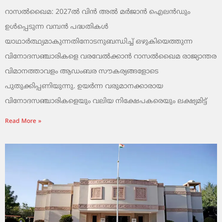
റാസൽഖൈമ: 2027ൽ വിൻ അൽ മർജാൻ ഐലൻഡും
ഉൾപ്പെടുന്ന വമ്പൻ പദ്ധതികൾ
യാഥാർത്ഥ്യമാകുന്നതിനോടനുബന്ധിച്ച് ഒഴുകിയെത്തുന്ന
വിനോദസഞ്ചാരികളെ വരവേൽക്കാൻ റാസൽഖൈമ രാജ്യാന്തര
വിമാനത്താവളം ആഡംബര സൗകര്യങ്ങളോടെ
പുതുക്കിപ്പണിയുന്നു. ഉയർന്ന വരുമാനക്കാരായ
വിനോദസഞ്ചാരികളെയും വലിയ നിക്ഷേപകരെയും ലക്ഷ്യമിട്ട്
Read More »