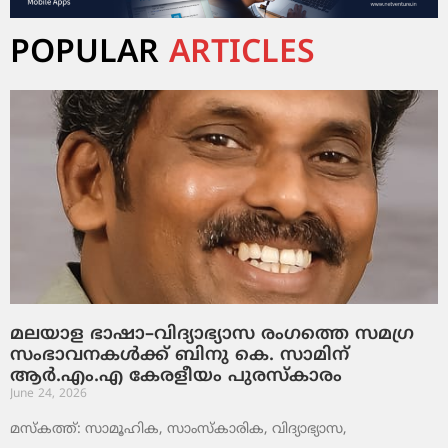
POPULAR
ARTICLES
മലയാള ഭാഷാ–വിദ്യാഭ്യാസ രംഗത്തെ സമഗ്ര
സംഭാവനകൾക്ക് ബിനു കെ. സാമിന്
ആർ.എം.എ കേരളീയം പുരസ്‌കാരം
June 24, 2026
മസ്കത്ത്: സാമൂഹിക, സാംസ്‌കാരിക, വിദ്യാഭ്യാസ,