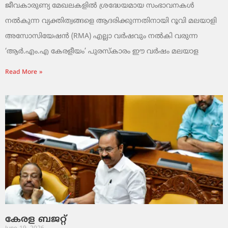
ജീവകാരുണ്യ മേഖലകളിൽ ശ്രദ്ധേയമായ സംഭാവനകൾ
നൽകുന്ന വ്യക്തിത്വങ്ങളെ ആദരിക്കുന്നതിനായി റൂവി മലയാളി
അസോസിയേഷൻ (RMA) എല്ലാ വർഷവും നൽകി വരുന്ന
‘ആർ.എം.എ കേരളീയം’ പുരസ്‌കാരം ഈ വർഷം മലയാള
Read More »
കേരള ബജറ്റ്